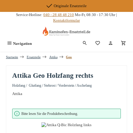
Zum Hauptinhalt springen
Originale Ersatzteile
Service-Hotline:
040 - 28 48 48 210
Mo-Fr, 08:30 - 17:30 Uhr |
Kontaktformular
Du hast 0 Produkte
Navigation
Startseite
Ersatzteile
Attika
Geo
Attika Geo Holzfang rechts
Holzfang / Glutfang / Stehrost / Vorderstein / Aschefang
Attika
Bildergalerie überspringen
Bitte lesen Sie die Produktbeschreibung.