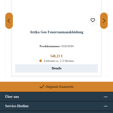
Attika Geo Feuerraumauskleidung
Produktnummer:
01024594
Regulärer Preis:
548,23 €
Lieferzeit ca. 2-3 Wochen
Details
Originale Ersatzteile
Über uns
Service-Hotline