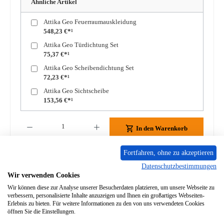
Ähnliche Artikel
Attika Geo Feuerraumauskleidung
548,23 €*¹
Attika Geo Türdichtung Set
75,37 €*¹
Attika Geo Scheibendichtung Set
72,23 €*¹
Attika Geo Sichtscheibe
153,56 €*¹
Produkt Anzahl: Gib den gewünschten Wert ein oder benutze die Schaltflächen um die A
In den Warenkorb
Fortfahren, ohne zu akzeptieren
Zum Merkzettel hinzufügen
Datenschutzbestimmungen
Wir verwenden Cookies
Frage zum Produkt
Wir können diese zur Analyse unserer Besucherdaten platzieren, um unsere Webseite zu
verbessern, personalisierte Inhalte anzuzeigen und Ihnen ein großartiges Webseiten-
Erlebnis zu bieten. Für weitere Informationen zu den von uns verwendeten Cookies
öffnen Sie die Einstellungen.