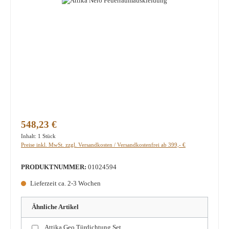
Regulärer Preis:
548,23 €
Inhalt:
1 Stück
Preise inkl. MwSt. zzgl. Versandkosten / Versandkostenfrei ab 399,- €
PRODUKTNUMMER:
01024594
Lieferzeit ca. 2-3 Wochen
Ähnliche Artikel
Attika Geo Türdichtung Set