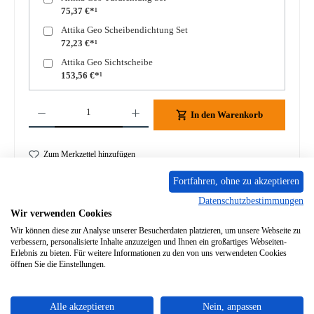
75,37 €*¹
Attika Geo Scheibendichtung Set
72,23 €*¹
Attika Geo Sichtscheibe
153,56 €*¹
Produkt Anzahl: Gib den gewünschten Wert ein oder benutze die Schaltflächen um die A
In den Warenkorb
Zum Merkzettel hinzufügen
Fortfahren, ohne zu akzeptieren
Frage zum Produkt
Datenschutzbestimmungen
Wir verwenden Cookies
Wir können diese zur Analyse unserer Besucherdaten platzieren, um unsere Webseite zu
verbessern, personalisierte Inhalte anzuzeigen und Ihnen ein großartiges Webseiten-
Erlebnis zu bieten. Für weitere Informationen zu den von uns verwendeten Cookies
öffnen Sie die Einstellungen.
Beschreibung
Original Feuerraumauskleidung für den Kaminofen Attika Geo
9-teiliges Set Attika Geo Feuerraumauskleidung Eckdaten: 9
Alle akzeptieren
Nein, anpassen
S…
Mehr