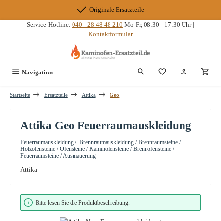
Zum Hauptinhalt springen
Originale Ersatzteile
Service-Hotline:
040 - 28 48 48 210
Mo-Fr, 08:30 - 17:30 Uhr |
Kontaktformular
Du hast 0 Produkte
Navigation
Startseite
Ersatzteile
Attika
Geo
Attika Geo Feuerraumauskleidung
Feuerraumauskleidung / Brennraumauskleidung / Brennraumsteine /
Holzofensteine / Ofensteine / Kaminofensteine / Brennofensteine /
Feuerraumsteine / Ausmauerung
Attika
Bildergalerie überspringen
Bitte lesen Sie die Produktbeschreibung.