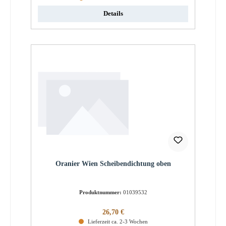
Details
Oranier Wien Scheibendichtung oben
Produktnummer:
01039532
Regulärer Preis:
26,70 €
Lieferzeit ca. 2-3 Wochen