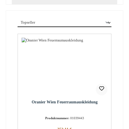
Oranier Wien Feuerraumauskleidung
Produktnummer:
01039443
Regulärer Preis: