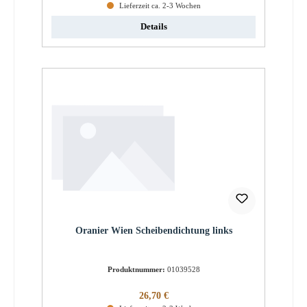
Lieferzeit ca. 2-3 Wochen
Details
Oranier Wien Scheibendichtung links
Produktnummer:
01039528
Regulärer Preis:
26,70 €