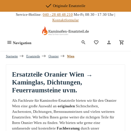
Zum Hauptinhalt springen
Originale Ersatzteile
Service-Hotline:
040 - 28 48 48 210
Mo-Fr, 08:30 - 17:30 Uhr |
Kontaktformular
Du hast 0 Produkte
Navigation
Startseite
Ersatzteile
Oranier
Wien
Ersatzteile Oranier Wien →
Kaminglas, Dichtungen,
Feuerraumsteine uvm.
Als Fachleute für Kaminofen-Ersatzteile bieten wir für den Oranier
Wien eine große Auswahl an
originalen
Sichtscheiben,
Ascherosten, Dichtungen, Brennraumsteinen und vielen weiteren
Ersatzteilen. Wir helfen Ihnen gerne weiter die richtigen Teile für
Ihren Oranier Wien zu finden. Wir bieten sehr gerne eine
umfassende und kostenfreie
Fachberatung
durch unser