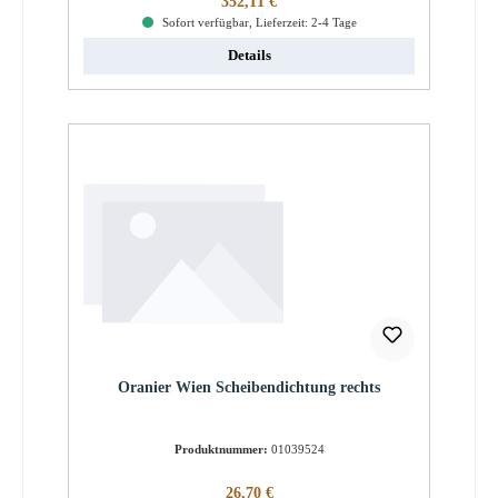
352,11 €
Sofort verfügbar, Lieferzeit: 2-4 Tage
Details
Oranier Wien Scheibendichtung rechts
Produktnummer:
01039524
Regulärer Preis:
26,70 €