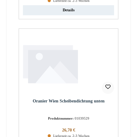
Lieferzeit ca. 2-3 Wochen
Details
Oranier Wien Scheibendichtung unten
Produktnummer:
01039529
Regulärer Preis:
26,70 €
Lieferzeit ca. 2-3 Wochen