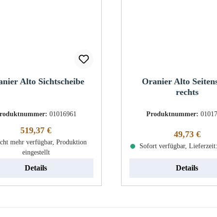
nier Alto Sichtscheibe
Oranier Alto Seiten
rechts
roduktnummer:
01016961
Produktnummer:
0101
Regulärer Preis:
519,37 €
Regulärer Pr
49,73 €
cht mehr verfügbar, Produktion
Sofort verfügbar, Lieferzeit
eingestellt
Details
Details