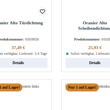
nier Alto Türdichtung
Oranier Alto
Scheibendichtun
roduktnummer:
01018926
Produktnummer:
0102
Regulärer Preis:
Regulärer Pr
37,49 €
25,93 €
rt verfügbar, Lieferzeit: 2-4 Tage
Sofort verfügbar, Lieferzeit
Details
Details
1 auf Lager!
Nur 1 auf Lager!