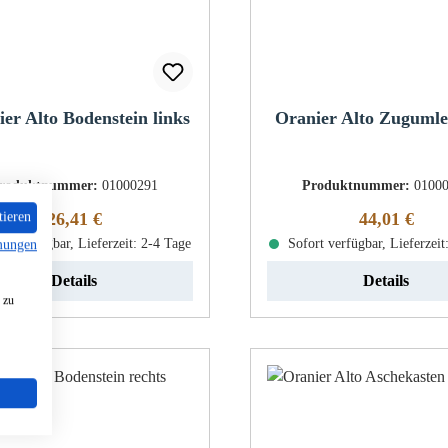
er Alto Bodenstein links
Oranier Alto Zuguml
roduktnummer:
01000291
Produktnummer:
0100
Regulärer Preis:
Regulärer Pr
26,41 €
44,01 €
tieren
rt verfügbar, Lieferzeit: 2-4 Tage
Sofort verfügbar, Lieferzeit
mungen
Details
Details
 zu