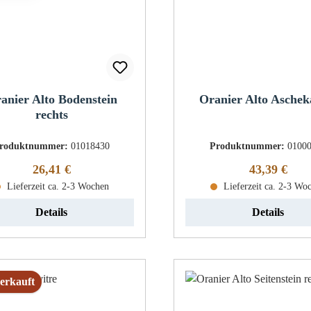
anier Alto Bodenstein
Oranier Alto Aschek
rechts
roduktnummer:
01018430
Produktnummer:
0100
Regulärer Preis:
Regulärer Pr
26,41 €
43,39 €
Lieferzeit ca. 2-3 Wochen
Lieferzeit ca. 2-3 Wo
Details
Details
erkauft