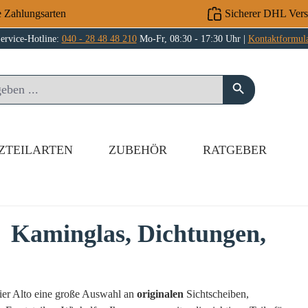
e Zahlungsarten
Sicherer DHL Ver
ervice-Hotline:
040 - 28 48 48 210
Mo-Fr, 08:30 - 17:30 Uhr |
Kontaktformul
ZTEILARTEN
ZUBEHÖR
RATGEBER
→ Kaminglas, Dichtungen,
nier Alto eine große Auswahl an
originalen
Sichtscheiben,