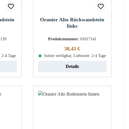
dstein
Oranier Alto Rückwandstein
links
7139
Produktnummer:
01017141
eis:
Regulärer Preis:
38,43 €
: 2-4 Tage
Sofort verfügbar, Lieferzeit: 2-4 Tage
Details