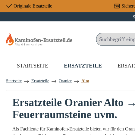
Originale Ersatzteile
Sicher
 Hauptinhalt springen
Zur Suche springen
Zur Hauptnavigation springen
S
STARTSEITE
ERSATZTEILE
ERSAT
Startseite
Ersatzteile
Oranier
Alto
Ersatzteile Oranier Alto 
Feuerraumsteine uvm.
Als Fachleute für Kaminofen-Ersatzteile bieten wir für den Ora