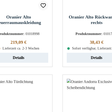
Oranier Alto
Oranier Alto Rückwan
euerraumauskleidung
rechts
roduktnummer:
01018998
Produktnummer:
0101
Regulärer Preis:
Regulärer Pr
219,09 €
38,43 €
Lieferzeit ca. 2-3 Wochen
Sofort verfügbar, Lieferzeit
Details
Details