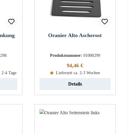
enkung
Oranier Alto Ascherost
0298
Produktnummer:
01000299
eis:
Regulärer Preis:
94,46 €
: 2-4 Tage
Lieferzeit ca. 2-3 Wochen
Details