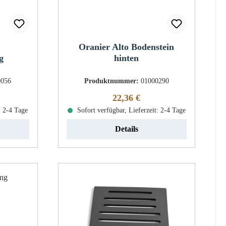
Oranier Alto Bodenstein
g
hinten
0056
Produktnummer:
01000290
eis:
Regulärer Preis:
22,36 €
: 2-4 Tage
Sofort verfügbar, Lieferzeit: 2-4 Tage
Details