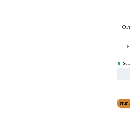
Ora
P
Sofo
Nur 