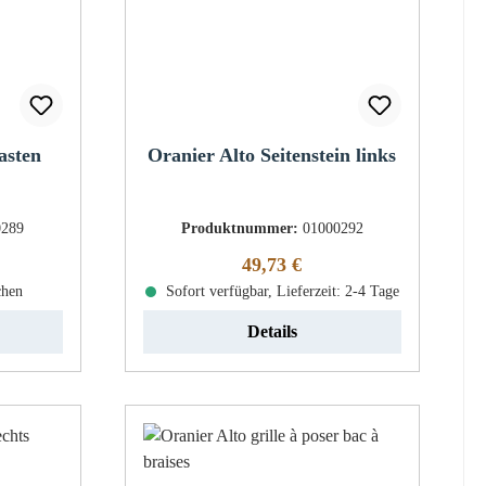
asten
Oranier Alto Seitenstein links
0289
Produktnummer:
01000292
eis:
Regulärer Preis:
49,73 €
chen
Sofort verfügbar, Lieferzeit: 2-4 Tage
Details