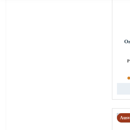
Or
P
Ausv