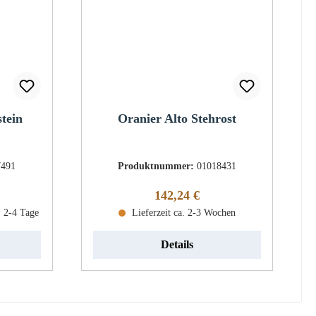
stein
Oranier Alto Stehrost
7491
Produktnummer:
01018431
eis:
Regulärer Preis:
142,24 €
: 2-4 Tage
Lieferzeit ca. 2-3 Wochen
Details