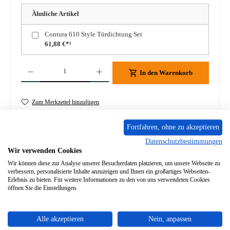
Ähnliche Artikel
Contura 610 Style Türdichtung Set
61,88 €*¹
Produkt Anzahl: Gib den gewünschten Wert ein oder benutze die Schaltflächen um die A
In den Warenkorb
Zum Merkzettel hinzufügen
Frage zum Produkt
Fortfahren, ohne zu akzeptieren
Datenschutzbestimmungen
Wir verwenden Cookies
Wir können diese zur Analyse unserer Besucherdaten platzieren, um unsere Webseite zu
verbessern, personalisierte Inhalte anzuzeigen und Ihnen ein großartiges Webseiten-
Erlebnis zu bieten. Für weitere Informationen zu den von uns verwendeten Cookies
Beschreibung
öffnen Sie die Einstellungen.
Original Feuerraumauskleidung für den Kaminofen Contura
610 Style 4-teiliges Set Contura 610 Style
Feuerraumauskleidung E…
Mehr
Alle akzeptieren
Nein, anpassen