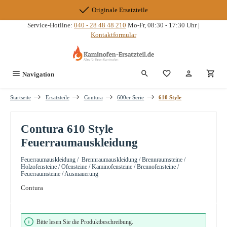
Zum Hauptinhalt springen
Originale Ersatzteile
Service-Hotline:
040 - 28 48 48 210
Mo-Fr, 08:30 - 17:30 Uhr |
Kontaktformular
Du hast 0 Produkte
Navigation
Startseite
Ersatzteile
Contura
600er Serie
610 Style
Contura 610 Style
Feuerraumauskleidung
Feuerraumauskleidung / Brennraumauskleidung / Brennraumsteine /
Holzofensteine / Ofensteine / Kaminofensteine / Brennofensteine /
Feuerraumsteine / Ausmauerung
Contura
Bildergalerie überspringen
Bitte lesen Sie die Produktbeschreibung.