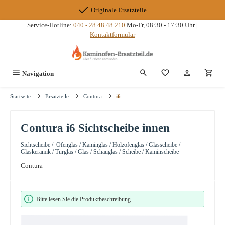
Zum Hauptinhalt springen
Originale Ersatzteile
Service-Hotline:
040 - 28 48 48 210
Mo-Fr, 08:30 - 17:30 Uhr |
Kontaktformular
Du hast 0 Produkte
Navigation
Startseite
Ersatzteile
Contura
i6
Contura i6 Sichtscheibe innen
Sichtscheibe / Ofenglas / Kaminglas / Holzofenglas / Glasscheibe /
Glaskeramik / Türglas / Glas / Schauglas / Scheibe / Kaminscheibe
Contura
Bildergalerie überspringen
Bitte lesen Sie die Produktbeschreibung.