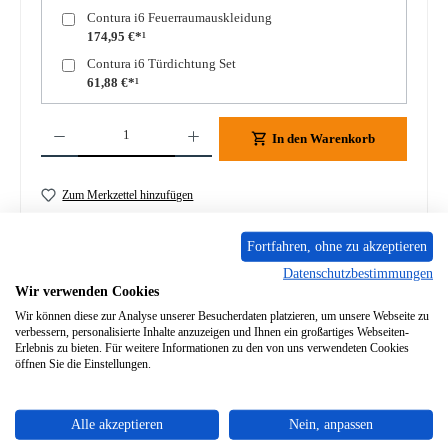
Contura i6 Feuerraumauskleidung
174,95 €*¹
Contura i6 Türdichtung Set
61,88 €*¹
Produkt Anzahl: Gib den gewünschten Wert ein oder benutze die Schaltflächen um die A
In den Warenkorb
Zum Merkzettel hinzufügen
Frage zum Produkt
Fortfahren, ohne zu akzeptieren
Datenschutzbestimmungen
Wir verwenden Cookies
Wir können diese zur Analyse unserer Besucherdaten platzieren, um unsere Webseite zu
verbessern, personalisierte Inhalte anzuzeigen und Ihnen ein großartiges Webseiten-
Erlebnis zu bieten. Für weitere Informationen zu den von uns verwendeten Cookies
Beschreibung
öffnen Sie die Einstellungen.
Original Sichtscheibe innen für den Heizeinsatz Contura i6
Contura i6 Sichtscheibe innen Eckdaten: Glaskeramik,
Schaugl…
Mehr
Alle akzeptieren
Nein, anpassen