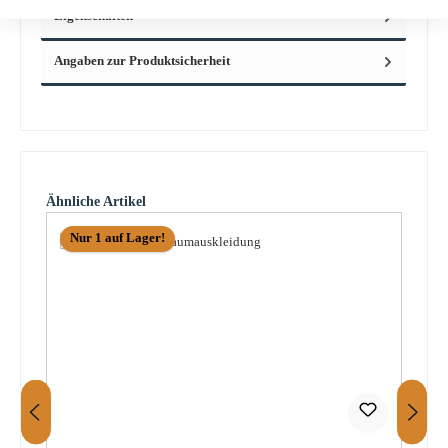
Eigenschaften
Angaben zur Produktsicherheit
Produktgalerie überspringen
Ähnliche Artikel
Nur 1 auf Lager!