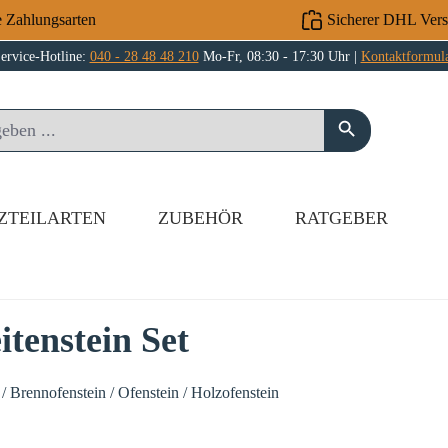
e Zahlungsarten
Sicherer DHL Ver
ervice-Hotline:
040 - 28 48 48 210
Mo-Fr, 08:30 - 17:30 Uhr |
Kontaktformul
ZTEILARTEN
ZUBEHÖR
RATGEBER
tenstein Set
/ Brennofenstein / Ofenstein / Holzofenstein