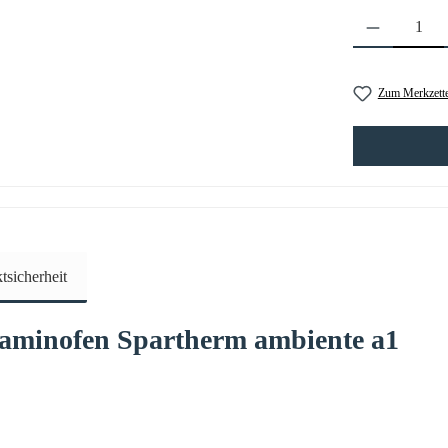
Produkt Anzahl: 
Zum Merkzette
sicherheit
Kaminofen
Spartherm
ambiente
a1