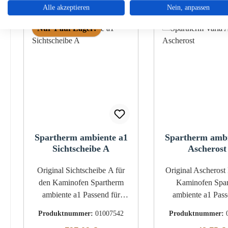
Alle akzeptieren
Nein, anpassen
Produktgalerie überspringen
Nur 1 auf Lager!
Spartherm ambiente a1
Spartherm ambi
Sichtscheibe A
Ascherost
Original Sichtscheibe A für
Original Ascherost B für den
den Kaminofen Spartherm
Kaminofen Spa
ambiente a1 Passend für
ambiente a1 Passend für
Modelle bis Baujahr 2014
Modelle ab Baujah
Produktnummer:
01007542
Produktnummer:
Spartherm ambiente a1
Bitte die angegeb