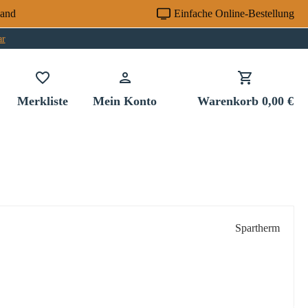
sand
Einfache Online-Bestellung
ar
Du hast 0 Produkte auf dem Merkzettel
Merkliste
Mein Konto
Warenkorb
0,00 €
Spartherm