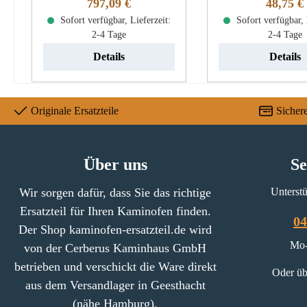
Regulärer Preis:
Reguläre
797,09 €
48,75 €
Sichtscheibe Eckdaten:
beachten! Spartherm ambiente
Sofort verfügbar, Lieferzeit:
Kaminglas, Glas Maße
Sofort verfügbar, 
a1 Ascherost Eckdaten:
2-4 Tage
2-4 Tage
(B/L/H) 549 mm x 546 mm x
Feuerrost, Ofenr
4 mm Bogenlänge 550 mm
(B/L/H) 220 mm x
Details
Details
Material Glaskeramik Form
10 mm Material
gebogen hitzebeständig
Klapprost
Originale Ersatzteile
Sicher
Über uns
Se
Wir sorgen dafür, dass Sie das richtige
Unterstü
Ersatzteil für Ihren Kaminofen finden.
04
Der Shop kaminofen-ersatzteil.de wird
Mo-
von der Cerberus Kaminhaus GmbH
betrieben und verschickt die Ware direkt
Oder üb
aus dem Versandlager in Geesthacht
(nähe Hamburg).