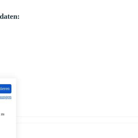
daten:
tieren
mungen
 zu