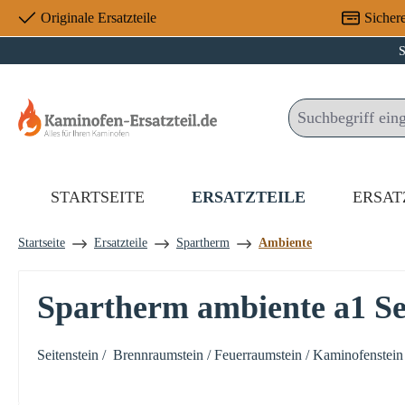
Originale Ersatzteile
Sicher
 Hauptinhalt springen
Zur Suche springen
Zur Hauptnavigation springen
S
STARTSEITE
ERSATZTEILE
ERSAT
Startseite
Ersatzteile
Spartherm
Ambiente
Spartherm ambiente a1 Sei
Seitenstein / Brennraumstein / Feuerraumstein / Kaminofenstein 