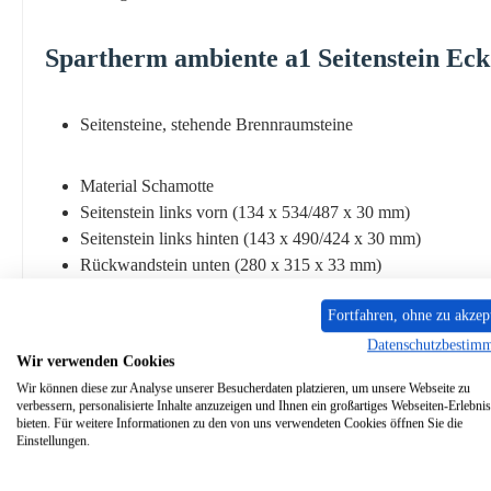
Spartherm
ambiente
a1
Seitenstein
Eck
Seitensteine, stehende Brennraumsteine
Material Schamotte
Seitenstein links vorn (134 x 534/487 x 30 mm)
Seitenstein links hinten (143 x 490/424 x 30 mm)
Rückwandstein unten (280 x 315 x 33 mm)
Rückwandstein oben (280 x 108 x 33 mm)
Fortfahren, ohne zu akzep
Seitenstein rechts vorn (134 x 534/487 x 30 mm)
Seitenstein rechts hinten (143 x 490/424 x 30 mm)
Datenschutzbestim
Wir verwenden Cookies
Wir können diese zur Analyse unserer Besucherdaten platzieren, um unsere Webseite zu
verbessern, personalisierte Inhalte anzuzeigen und Ihnen ein großartiges Webseiten-Erlebnis
bieten. Für weitere Informationen zu den von uns verwendeten Cookies öffnen Sie die
Einstellungen.
Ähnliche Artikel