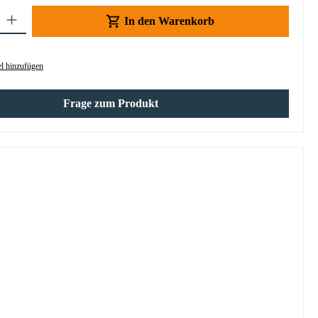
Gib den gewünschten Wert ein oder benutze die Schaltflächen um die Anzahl z
In den Warenkorb
l hinzufügen
Frage zum Produkt