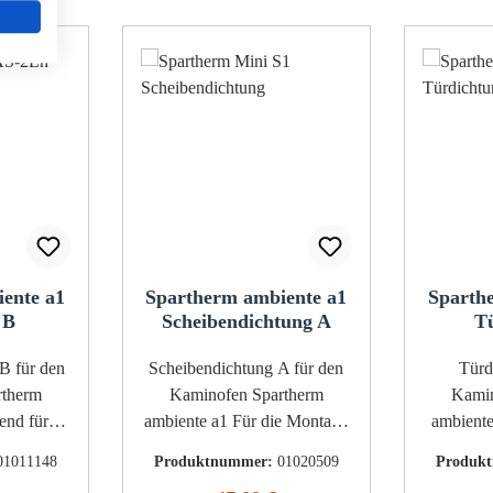
ente a1
Spartherm ambiente a1
Sparth
 B
Scheibendichtung A
T
Scheibendichtung A für den
Türdich
rtherm
Kaminofen Spartherm
Kamin
ambiente a1 Für die Montage
ambiente a1 Wir em
r 07/2014
der Dichtung wird ein
damit d
01011148
Produktnummer:
01020509
Produk
enen Maße
Silikonkleber benötigt Die
nicht