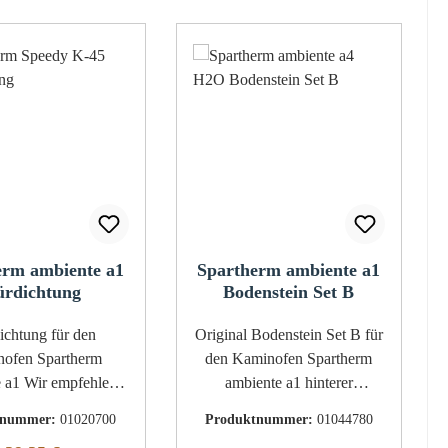
erm ambiente a1
Spartherm ambiente a1
ürdichtung
Bodenstein Set B
tung für den
Original Bodenstein Set B für
ofen Spartherm
den Kaminofen Spartherm
pfehlen,
ambiente a1 hinterer
ie Dichtungsenden
Bodenstein hat Aussparungen
tnummer:
01020700
Produktnummer:
01044780
 ausfransen, die
für ein Klapprost 2-teiliges Set