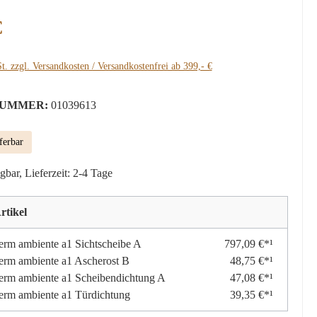
:
€
t. zzgl. Versandkosten / Versandkostenfrei ab 399,- €
UMMER:
01039613
ferbar
gbar, Lieferzeit: 2-4 Tage
rtikel
erm ambiente a1 Sichtscheibe A
797,09 €*¹
erm ambiente a1 Ascherost B
48,75 €*¹
erm ambiente a1 Scheibendichtung A
47,08 €*¹
erm ambiente a1 Türdichtung
39,35 €*¹