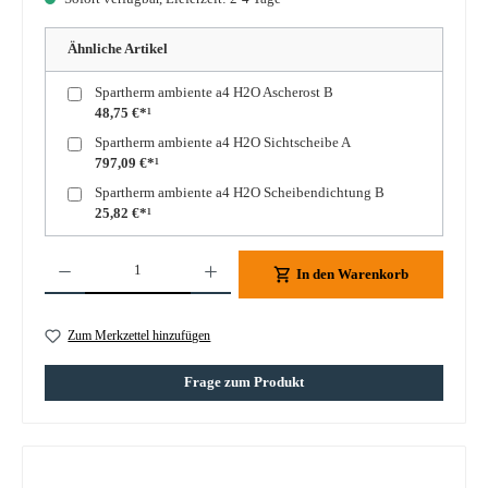
Ähnliche Artikel
Spartherm ambiente a4 H2O Ascherost B
48,75 €*¹
Spartherm ambiente a4 H2O Sichtscheibe A
797,09 €*¹
Spartherm ambiente a4 H2O Scheibendichtung B
25,82 €*¹
Produkt Anzahl: Gib den gewünschten Wert ein oder benutze die Schaltflächen um die A
In den Warenkorb
Zum Merkzettel hinzufügen
Frage zum Produkt