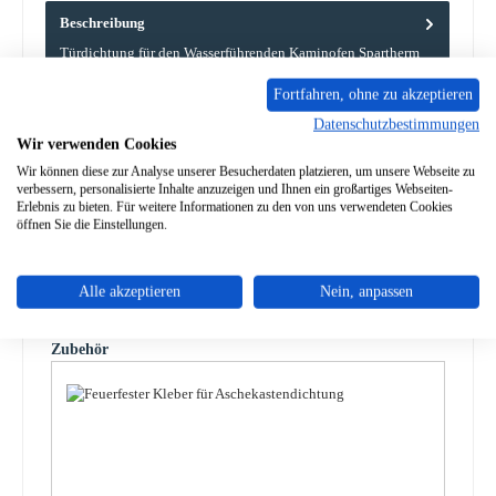
Beschreibung
Türdichtung für den Wasserführenden Kaminofen Spartherm
ambiente a4 H2O Wir empfehlen, damit die Dichtungsenden
Fortfahren, ohne zu akzeptieren
nicht au…
Mehr
Datenschutzbestimmungen
Wir verwenden Cookies
Eigenschaften
Wir können diese zur Analyse unserer Besucherdaten platzieren, um unsere Webseite zu
verbessern, personalisierte Inhalte anzuzeigen und Ihnen ein großartiges Webseiten-
Angaben zur Produktsicherheit
Erlebnis zu bieten. Für weitere Informationen zu den von uns verwendeten Cookies
öffnen Sie die Einstellungen.
Alle akzeptieren
Nein, anpassen
Produktgalerie überspringen
Zubehör