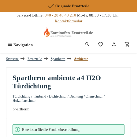
Zum Hauptinhalt springen
Originale Ersatzteile
Service-Hotline:
040 - 28 48 48 210
Mo-Fr, 08:30 - 17:30 Uhr |
Kontaktformular
Du hast 0 Produkte
Navigation
Startseite
Ersatzteile
Spartherm
Ambiente
Spartherm ambiente a4 H2O
Türdichtung
Türdichtung / Türband / Dichtschnur / Dichtung / Ofenschnur /
Holzofenschnur
Spartherm
Bildergalerie überspringen
Bitte lesen Sie die Produktbeschreibung.