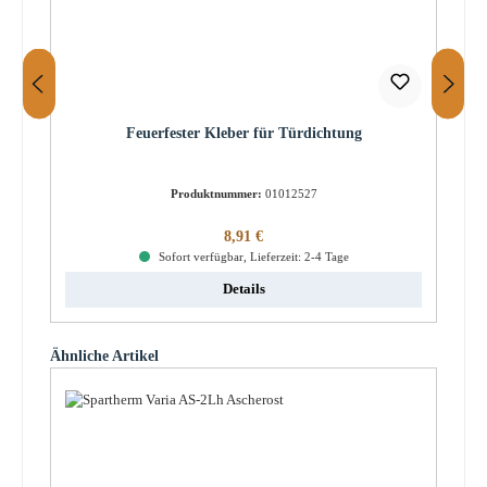
Feuerfester Kleber für Türdichtung
Produktnummer:
01012527
Regulärer Preis:
8,91 €
Sofort verfügbar, Lieferzeit: 2-4 Tage
Details
Produktgalerie überspringen
Ähnliche Artikel