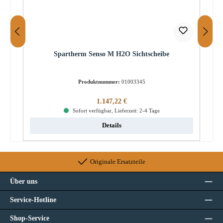
Spartherm Senso M H2O Sichtscheibe
Produktnummer:
01003345
Regulärer Preis:
1.147,22 €
Sofort verfügbar, Lieferzeit: 2-4 Tage
Details
Originale Ersatzteile
Über uns
Service-Hotline
Shop-Service