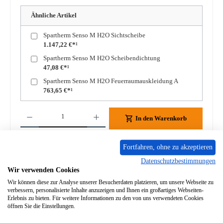
Ähnliche Artikel
Spartherm Senso M H2O Sichtscheibe
1.147,22 €*¹
Spartherm Senso M H2O Scheibendichtung
47,08 €*¹
Spartherm Senso M H2O Feuerraumauskleidung A
763,65 €*¹
Produkt Anzahl: Gib den gewünschten Wert ein oder benutze die Schaltflächen um die A
In den Warenkorb
Zum Merkzettel hinzufügen
Fortfahren, ohne zu akzeptieren
Datenschutzbestimmungen
Frage zum Produkt
Wir verwenden Cookies
Wir können diese zur Analyse unserer Besucherdaten platzieren, um unsere Webseite zu
verbessern, personalisierte Inhalte anzuzeigen und Ihnen ein großartiges Webseiten-
Erlebnis zu bieten. Für weitere Informationen zu den von uns verwendeten Cookies
öffnen Sie die Einstellungen.