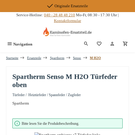
Zum Hauptinhalt springen
Originale Ersatzteile
Service-Hotline:
040 - 28 48 48 210
Mo-Fr, 08:30 - 17:30 Uhr |
Kontaktformular
Du hast 0 Produkte
Navigation
Startseite
Ersatzteile
Spartherm
Senso
M H2O
Spartherm Senso M H2O Türfeder
oben
Türfeder / Heiztürfeder / Spannfeder / Zugfeder
Spartherm
Bildergalerie überspringen
Bitte lesen Sie die Produktbeschreibung.