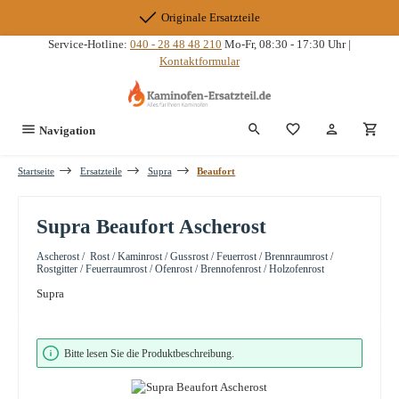
Zum Hauptinhalt springen
Originale Ersatzteile
Service-Hotline:
040 - 28 48 48 210
Mo-Fr, 08:30 - 17:30 Uhr |
Kontaktformular
Du hast 0 Produkte
Navigation
Startseite
Ersatzteile
Supra
Beaufort
Supra Beaufort Ascherost
Ascherost / Rost / Kaminrost / Gussrost / Feuerrost / Brennraumrost /
Rostgitter / Feuerraumrost / Ofenrost / Brennofenrost / Holzofenrost
Supra
Bildergalerie überspringen
Bitte lesen Sie die Produktbeschreibung.