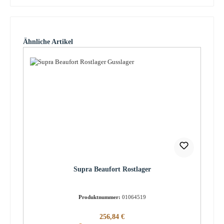
Produktgalerie überspringen
Ähnliche Artikel
Supra Beaufort Rostlager
Produktnummer:
01064519
Regulärer Preis:
256,84 €