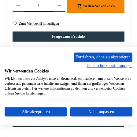
Produkt Anzahl: Gib den gewünschten Wert ein oder benutze die Schaltflächen um die A
In den Warenkorb
Zum Merkzettel hinzufügen
Frage zum Produkt
Fortfahren, ohne zu akzeptieren
Datenschutzbestimmungen
Wir verwenden Cookies
Beschreibung
Wir können diese zur Analyse unserer Besucherdaten platzieren, um unsere Webseite zu
Original Ascherost für den Kaminofen Supra Beaufort Supra
verbessern, personalisierte Inhalte anzuzeigen und Ihnen ein großartiges Webseiten-
Beaufort Ascherost Eckdaten: Rost, Kaminrost Maße (B/L/H)
Erlebnis zu bieten. Für weitere Informationen zu den von uns verwendeten Cookies
281…
Mehr
öffnen Sie die Einstellungen.
Eigenschaften
Alle akzeptieren
Nein, anpassen
Angaben zur Produktsicherheit