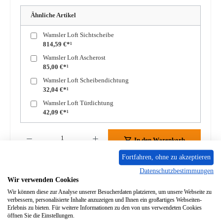
Ähnliche Artikel
Wamsler Loft Sichtscheibe
814,59 €*¹
Wamsler Loft Ascherost
85,00 €*¹
Wamsler Loft Scheibendichtung
32,04 €*¹
Wamsler Loft Türdichtung
42,09 €*¹
Produkt Anzahl: Gib den gewünschten Wert ein oder benutze die Schaltflächen um die A
In den Warenkorb
Fortfahren, ohne zu akzeptieren
Zum Merkzettel hinzufügen
Datenschutzbestimmungen
Wir verwenden Cookies
Frage zum Produkt
Wir können diese zur Analyse unserer Besucherdaten platzieren, um unsere Webseite zu
verbessern, personalisierte Inhalte anzuzeigen und Ihnen ein großartiges Webseiten-
Erlebnis zu bieten. Für weitere Informationen zu den von uns verwendeten Cookies
öffnen Sie die Einstellungen.