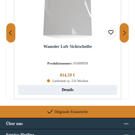
Wamsler Loft Sichtscheibe
Produktnummer:
01000959
Regulärer Preis:
814,59 €
Lieferzeit ca. 5-6 Wochen
Details
Originale Ersatzteile
Über uns
Service-Hotline