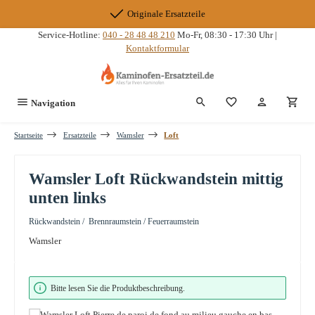
Zum Hauptinhalt springen
Originale Ersatzteile
Service-Hotline:
040 - 28 48 48 210
Mo-Fr, 08:30 - 17:30 Uhr |
Kontaktformular
Du hast 0 Produkte
Navigation
Startseite
Ersatzteile
Wamsler
Loft
Wamsler Loft Rückwandstein mittig
unten links
Rückwandstein / Brennraumstein / Feuerraumstein
Wamsler
Bildergalerie überspringen
Bitte lesen Sie die Produktbeschreibung.