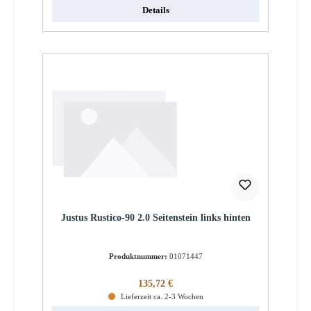
Details
Justus Rustico-90 2.0 Seitenstein links hinten
Produktnummer:
01071447
Regulärer Preis:
135,72 €
Lieferzeit ca. 2-3 Wochen