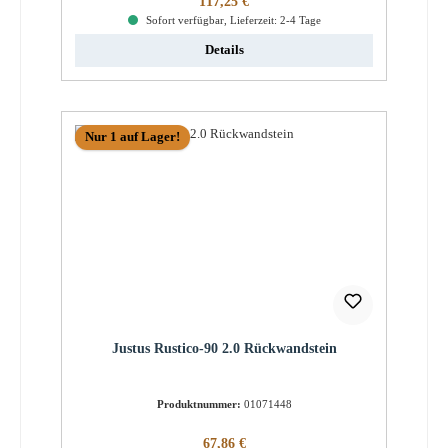
117,25 €
Sofort verfügbar, Lieferzeit: 2-4 Tage
Details
Nur 1 auf Lager!
Justus Rustico-90 2.0 Rückwandstein
Produktnummer:
01071448
Regulärer Preis:
67,86 €