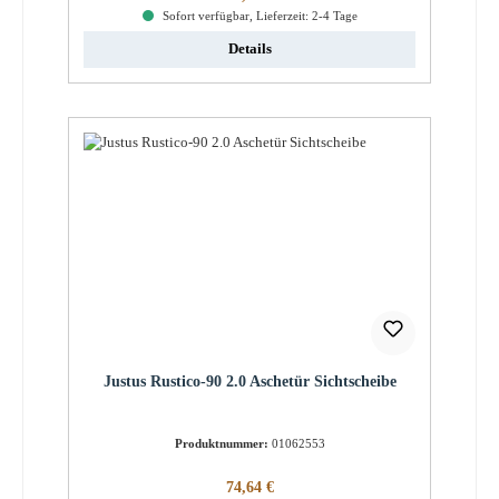
Sofort verfügbar, Lieferzeit: 2-4 Tage
Details
Justus Rustico-90 2.0 Aschetür Sichtscheibe
Produktnummer:
01062553
Regulärer Preis:
74,64 €