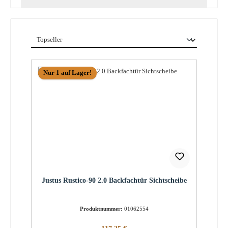
Nur 1 auf Lager!
Justus Rustico-90 2.0 Backfachtür Sichtscheibe
Produktnummer:
01062554
Regulärer Preis: