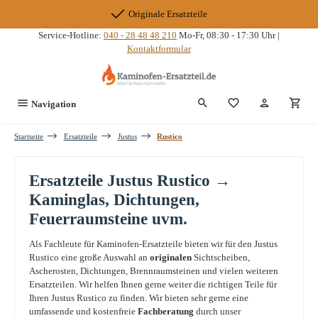
Zum Hauptinhalt springen
Originale Ersatzteile
Service-Hotline:
040 - 28 48 48 210
Mo-Fr, 08:30 - 17:30 Uhr |
Kontaktformular
Du hast 0 Produkte
Navigation
Startseite
Ersatzteile
Justus
Rustico
Ersatzteile Justus Rustico →
Kaminglas, Dichtungen,
Feuerraumsteine uvm.
Als Fachleute für Kaminofen-Ersatzteile bieten wir für den Justus
Rustico eine große Auswahl an
originalen
Sichtscheiben,
Ascherosten, Dichtungen, Brennraumsteinen und vielen weiteren
Ersatzteilen. Wir helfen Ihnen gerne weiter die richtigen Teile für
Ihren Justus Rustico zu finden. Wir bieten sehr gerne eine
umfassende und kostenfreie
Fachberatung
durch unser