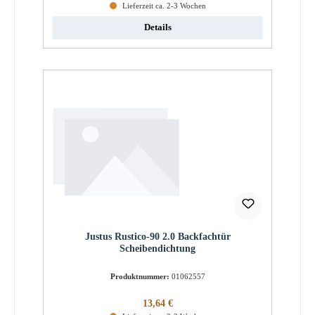
Lieferzeit ca. 2-3 Wochen
Details
Justus Rustico-90 2.0 Backfachtür
Scheibendichtung
Produktnummer:
01062557
Regulärer Preis:
13,64 €