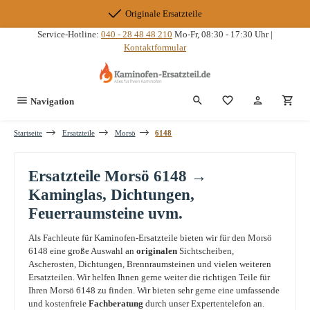
Zum Hauptinhalt springen
Originale Ersatzteile
Service-Hotline:
040 - 28 48 48 210
Mo-Fr, 08:30 - 17:30 Uhr |
Kontaktformular
Du hast 0 Produkte
Navigation
Startseite
Ersatzteile
Morsö
6148
Ersatzteile Morsö 6148 →
Kaminglas, Dichtungen,
Feuerraumsteine uvm.
Als Fachleute für Kaminofen-Ersatzteile bieten wir für den Morsö
6148 eine große Auswahl an
originalen
Sichtscheiben,
Ascherosten, Dichtungen, Brennraumsteinen und vielen weiteren
Ersatzteilen. Wir helfen Ihnen gerne weiter die richtigen Teile für
Ihren Morsö 6148 zu finden. Wir bieten sehr gerne eine umfassende
und kostenfreie
Fachberatung
durch unser Expertentelefon an.