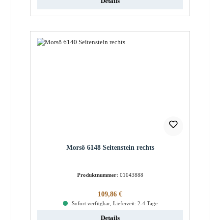
Details
Morsö 6148 Seitenstein rechts
Produktnummer:
01043888
Regulärer Preis:
109,86 €
Sofort verfügbar, Lieferzeit: 2-4 Tage
Details