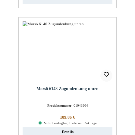
Morsö 6148 Zugumlenkung unten
Produktnummer:
01043904
Regulärer Preis:
109,86 €
Sofort verfügbar, Lieferzeit: 2-4 Tage
Details