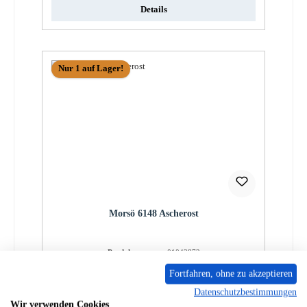
Details
Nur 1 auf Lager!
Morsö 6148 Ascherost
Produktnummer:
01043872
Fortfahren, ohne zu akzeptieren
Regulärer Preis:
258,09 €
Datenschutzbestimmungen
Sofort verfügbar, Lieferzeit: 2-4 Tage
Wir verwenden Cookies