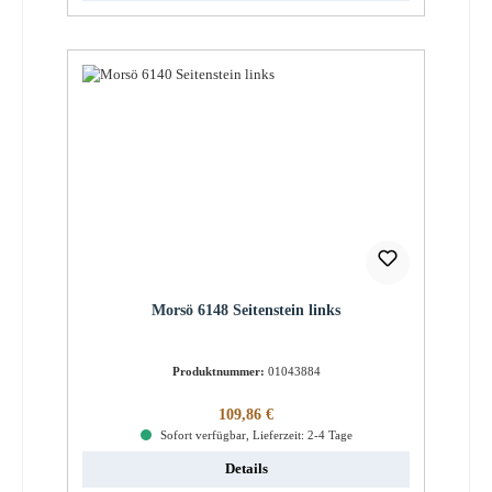
Morsö 6148 Seitenstein links
Produktnummer:
01043884
Regulärer Preis:
109,86 €
Sofort verfügbar, Lieferzeit: 2-4 Tage
Details