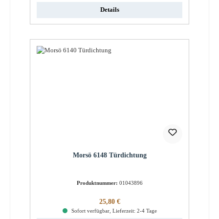
Details
Morsö 6148 Türdichtung
Produktnummer:
01043896
Regulärer Preis:
25,80 €
Sofort verfügbar, Lieferzeit: 2-4 Tage