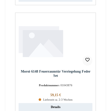
Morsö 6148 Feuerraumtür Verriegelung Feder
Set
Produktnummer:
01043876
Regulärer Preis:
59,15 €
Lieferzeit ca. 2-3 Wochen
Details