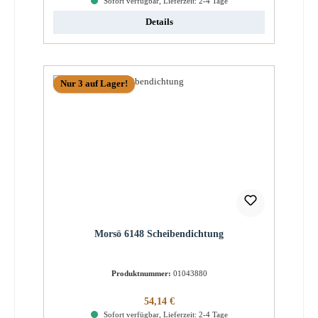
Sofort verfügbar, Lieferzeit: 2-4 Tage
Details
Nur 3 auf Lager!
Morsö 6148 Scheibendichtung
Produktnummer:
01043880
Regulärer Preis:
54,14 €
Sofort verfügbar, Lieferzeit: 2-4 Tage