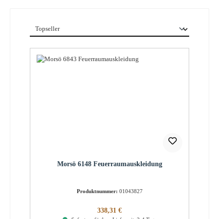
Morsö 6148 Feuerraumauskleidung
Produktnummer:
01043827
Regulärer Preis:
338,31 €