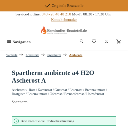
Zum Hauptinhalt springen
Originale Ersatzteile
Service-Hotline:
040 - 28 48 48 210
Mo-Fr, 08:30 - 17:30 Uhr |
Kontaktformular
Du hast 0 Produkte
Navigation
Startseite
Ersatzteile
Spartherm
Ambiente
Spartherm ambiente a4 H2O
Ascherost A
Ascherost / Rost / Kaminrost / Gussrost / Feuerrost / Brennraumrost /
Rostgitter / Feuerraumrost / Ofenrost / Brennofenrost / Holzofenrost
Spartherm
Bildergalerie überspringen
Bitte lesen Sie die Produktbeschreibung.