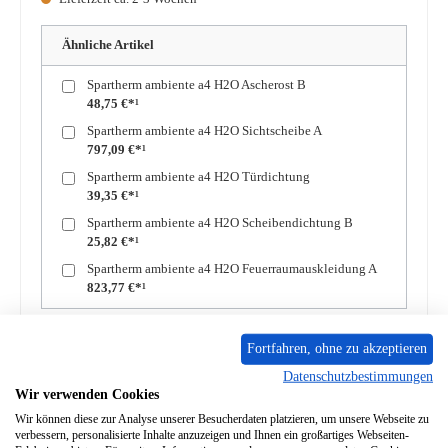
Ähnliche Artikel
Spartherm ambiente a4 H2O Ascherost B
48,75 €*¹
Spartherm ambiente a4 H2O Sichtscheibe A
797,09 €*¹
Spartherm ambiente a4 H2O Türdichtung
39,35 €*¹
Spartherm ambiente a4 H2O Scheibendichtung B
25,82 €*¹
Spartherm ambiente a4 H2O Feuerraumauskleidung A
823,77 €*¹
Produkt Anzahl: Gib den gewünschten Wert ein oder benutze die Schaltflächen um die A
In den Warenkorb
Fortfahren, ohne zu akzeptieren
Datenschutzbestimmungen
Wir verwenden Cookies
Zum Merkzettel hinzufügen
Wir können diese zur Analyse unserer Besucherdaten platzieren, um unsere Webseite zu
verbessern, personalisierte Inhalte anzuzeigen und Ihnen ein großartiges Webseiten-
Frage zum Produkt