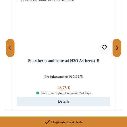
Spartherm ambiente a4 H2O Ascherost B
Produktnummer:
01013275
Regulärer Preis:
48,75 €
Sofort verfügbar, Lieferzeit: 2-4 Tage
Details
Originale Ersatzteile