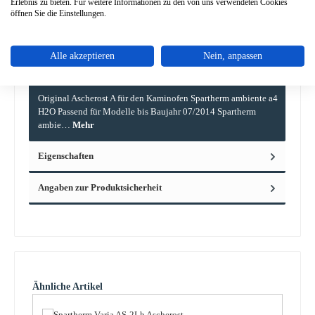
Erlebnis zu bieten. Für weitere Informationen zu den von uns verwendeten Cookies
öffnen Sie die Einstellungen.
Alle akzeptieren
Nein, anpassen
Beschreibung
Original Ascherost A für den Kaminofen Spartherm ambiente a4
H2O Passend für Modelle bis Baujahr 07/2014 Spartherm
ambie…
Mehr
Eigenschaften
Angaben zur Produktsicherheit
Produktgalerie überspringen
Ähnliche Artikel