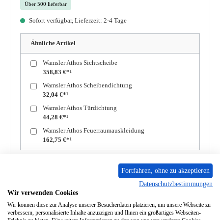
Über 500 lieferbar
Sofort verfügbar, Lieferzeit: 2-4 Tage
Ähnliche Artikel
Wamsler Athos Sichtscheibe
358,83 €*¹
Wamsler Athos Scheibendichtung
32,04 €*¹
Wamsler Athos Türdichtung
44,28 €*¹
Wamsler Athos Feuerraumauskleidung
162,75 €*¹
Produkt Anzahl: Gib den gewünschten Wert ein oder benutze die Schaltflächen um die A
In den Warenkorb
Fortfahren, ohne zu akzeptieren
Datenschutzbestimmungen
Wir verwenden Cookies
Zum Merkzettel hinzufügen
Wir können diese zur Analyse unserer Besucherdaten platzieren, um unsere Webseite zu
verbessern, personalisierte Inhalte anzuzeigen und Ihnen ein großartiges Webseiten-
Frage zum Produkt