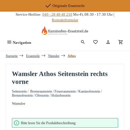
Zum Hauptinhalt springen
Originale Ersatzteile
Service-Hotline:
040 - 28 48 48 210
Mo-Fr, 08:30 - 17:30 Uhr |
Kontaktformular
Du hast 0 Produkte
Navigation
Startseite
Ersatzteile
Wamsler
Athos
Wamsler Athos Seitenstein rechts
vorne
Seitenstein / Brennraumstein / Feuerraumstein / Kaminofenstein /
Brennofenstein / Ofenstein / Holzofenstein
Wamsler
Bildergalerie überspringen
Bitte lesen Sie die Produktbeschreibung.