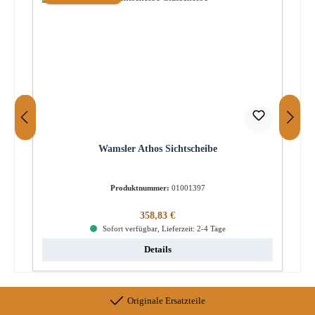
Wamsler Athos Sichtscheibe
Produktnummer:
01001397
Regulärer Preis:
358,83 €
Sofort verfügbar, Lieferzeit: 2-4 Tage
Details
Originale Ersatzteile