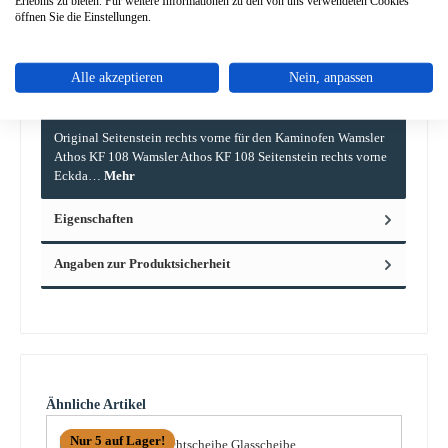
Erlebnis zu bieten. Für weitere Informationen zu den von uns verwendeten Cookies
öffnen Sie die Einstellungen.
Alle akzeptieren
Nein, anpassen
Beschreibung
Original Seitenstein rechts vorne für den Kaminofen Wamsler
Athos KF 108 Wamsler Athos KF 108 Seitenstein rechts vorne
Eckda…
Mehr
Eigenschaften
Angaben zur Produktsicherheit
Produktgalerie überspringen
Ähnliche Artikel
Nur 5 auf Lager!