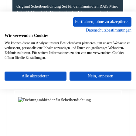
Original Scheibendichtung Set für den Kaminofen RAIS Mino
1 Die Hohlkordeldichtung ist für den Glasrahmen. 2-teiliges
Se…
Mehr
Fortfahren, ohne zu akzeptieren
Datenschutzbestimmungen
Eigenschaften
Wir verwenden Cookies
Wir können diese zur Analyse unserer Besucherdaten platzieren, um unsere Webseite zu
Angaben zur Produktsicherheit
verbessern, personalisierte Inhalte anzuzeigen und Ihnen ein großartiges Webseiten-
Erlebnis zu bieten. Für weitere Informationen zu den von uns verwendeten Cookies
öffnen Sie die Einstellungen.
Alle akzeptieren
Nein, anpassen
Produktgalerie überspringen
Zubehör