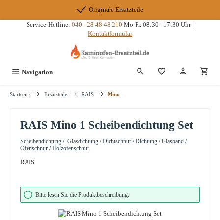
Zum Hauptinhalt springen
Originale Ersatzteile
Service-Hotline:
040 - 28 48 48 210
Mo-Fr, 08:30 - 17:30 Uhr |
Kontaktformular
Du hast 0 Produkte
Navigation
Startseite
Ersatzteile
RAIS
Mino
RAIS Mino 1 Scheibendichtung Set
Scheibendichtung / Glasdichtung / Dichtschnur / Dichtung / Glasband /
Ofenschnur / Holzofenschnur
RAIS
Bildergalerie überspringen
Bitte lesen Sie die Produktbeschreibung.