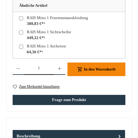
Ähnliche Artikel
RAIS Mino 1 Feuerraumauskleidung
380,83 €*¹
RAIS Mino 1 Sichtscheibe
449,32 €*¹
RAIS Mino 1 Ascherost
64,36 €*¹
Produkt Anzahl: Gib den gewünschten Wert ein oder benutze die Schaltflächen um die A
In den Warenkorb
Zum Merkzettel hinzufügen
Frage zum Produkt
Beschreibung