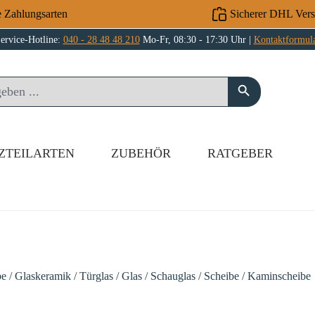
e Zahlungsarten
Sicherer DHL Ver
ervice-Hotline:
040 - 28 48 48 210
Mo-Fr, 08:30 - 17:30 Uhr |
Kontaktformul
ZTEILARTEN
ZUBEHÖR
RATGEBER
e / Glaskeramik / Türglas / Glas / Schauglas / Scheibe / Kaminscheibe