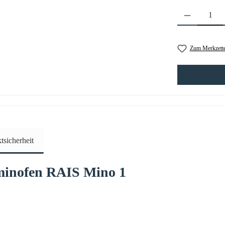
Produkt Anzahl: 
Zum Merkzette
sicherheit
minofen
RAIS
Mino
1