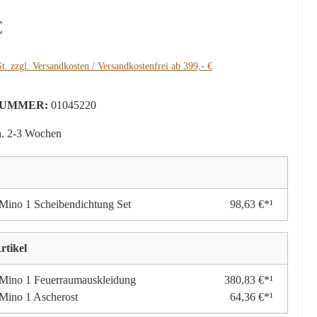
:
€
t. zzgl. Versandkosten / Versandkostenfrei ab 399,- €
UMMER:
01045220
a. 2-3 Wochen
ino 1 Scheibendichtung Set
98,63 €*¹
rtikel
Mino 1 Feuerraumauskleidung
380,83 €*¹
Mino 1 Ascherost
64,36 €*¹