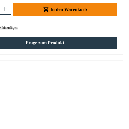
Gib den gewünschten Wert ein oder benutze die Schaltflächen um die Anzahl z
In den Warenkorb
l hinzufügen
Frage zum Produkt