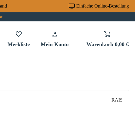
sand
Einfache Online-Bestellung
ar
Du hast 0 Produkte auf dem Merkzettel
Merkliste
Mein Konto
Warenkorb
0,00 €
RAIS