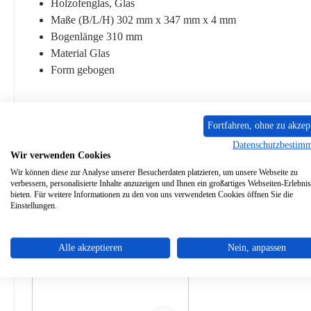
Holzofenglas, Glas
Maße (B/L/H) 302 mm x 347 mm x 4 mm
Bogenlänge 310 mm
Material Glas
Form gebogen
Fortfahren, ohne zu akzep
Datenschutzbestim
Zubehör
Ähnliche Artikel
Wir verwenden Cookies
Wir können diese zur Analyse unserer Besucherdaten platzieren, um unsere Webseite zu
verbessern, personalisierte Inhalte anzuzeigen und Ihnen ein großartiges Webseiten-Erlebnis
Produktgalerie überspringen
bieten. Für weitere Informationen zu den von uns verwendeten Cookies öffnen Sie die
Einstellungen.
Alle akzeptieren
Nein, anpassen