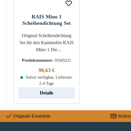
RAIS Mino 1
Scheibendichtung Set
Original Scheibendichtung
Set für den Kaminofen RAIS
Mino 1 Die
Hohlkordeldichtung ist für
Produktnummer:
01045221
den Glasrahmen. 2-teiliges Set
Regulärer Preis:
98,63 €
RAIS Mino 1
Scheibendichtung Eckdaten:
Sofort verfügbar, Lieferzeit:
2-4 Tage
Scheibendichtung
(Flachdichtung) Länge 2,15 m
Details
Durchmesser 16 x 2 mm
selbstklebend
Scheibendichtung
Originale Ersatzteile
Sicher
(Hohlkordeldichtung) Länge
2,15 m Durchmesser 8 mm