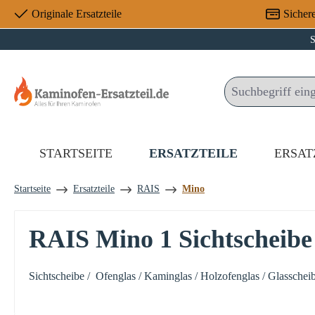
Originale Ersatzteile
Sicher
 Hauptinhalt springen
Zur Suche springen
Zur Hauptnavigation springen
S
STARTSEITE
ERSATZTEILE
ERSAT
Startseite
Ersatzteile
RAIS
Mino
RAIS Mino 1 Sichtscheibe
Sichtscheibe / Ofenglas / Kaminglas / Holzofenglas / Glasscheib