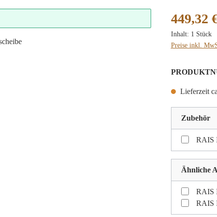
Regulärer Preis
449,32 
Inhalt:
1 Stück
Preise inkl. MwS
PRODUKTN
Lieferzeit c
Zubehör
RAIS M
Ähnliche A
RAIS 
RAIS 