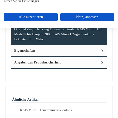
öffnen Sie die Einstellungen.
Alle akzeptieren
Nein, anpassen
Beschreibung
Original Zugumlenkung für den Kaminofen RAIS Mino 1 Für
Modelle bis Baujahr 2005 RAIS Mino 1 Zugumlenkung
Eckdaten: P…
Mehr
Eigenschaften
Angaben zur Produktsicherheit
Produktgalerie überspringen
Ähnliche Artikel