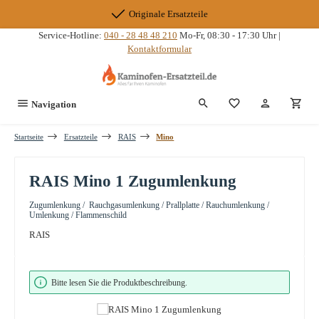
Zum Hauptinhalt springen
Originale Ersatzteile
Service-Hotline:
040 - 28 48 48 210
Mo-Fr, 08:30 - 17:30 Uhr |
Kontaktformular
Du hast 0 Produkte
Navigation
Startseite
Ersatzteile
RAIS
Mino
RAIS Mino 1 Zugumlenkung
Zugumlenkung / Rauchgasumlenkung / Prallplatte / Rauchumlenkung /
Umlenkung / Flammenschild
RAIS
Bildergalerie überspringen
Bitte lesen Sie die Produktbeschreibung.