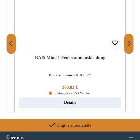
RAIS Mino 1 Feuerraumauskleidung
Produktnummer:
01039889
Regulärer Preis:
380,83 €
Lieferzeit ca. 2-3 Wochen
Details
Originale Ersatzteile
Über uns