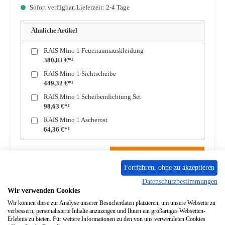
Sofort verfügbar, Lieferzeit: 2-4 Tage
Ähnliche Artikel
RAIS Mino 1 Feuerraumauskleidung
380,83 €*¹
RAIS Mino 1 Sichtscheibe
449,32 €*¹
RAIS Mino 1 Scheibendichtung Set
98,63 €*¹
RAIS Mino 1 Ascherost
64,36 €*¹
Produkt Anzahl: Gib den gewünschten Wert ein oder benutze die Schaltflächen um die A
In den Warenkorb
Fortfahren, ohne zu akzeptieren
Datenschutzbestimmungen
Zum Merkzettel hinzufügen
Wir verwenden Cookies
Wir können diese zur Analyse unserer Besucherdaten platzieren, um unsere Webseite zu
Frage zum Produkt
verbessern, personalisierte Inhalte anzuzeigen und Ihnen ein großartiges Webseiten-
Erlebnis zu bieten. Für weitere Informationen zu den von uns verwendeten Cookies