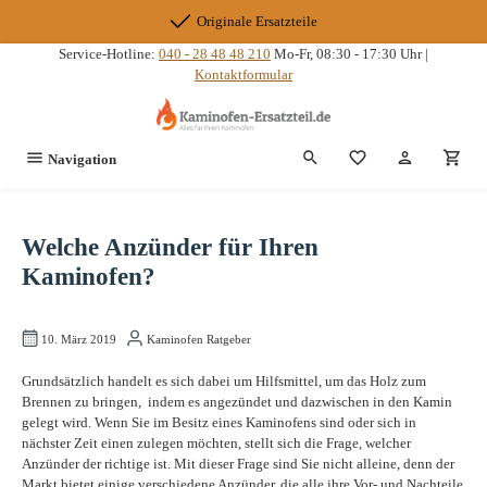
Zum Hauptinhalt springen
Originale Ersatzteile
Service-Hotline:
040 - 28 48 48 210
Mo-Fr, 08:30 - 17:30 Uhr |
Kontaktformular
Du hast 0 Produkte
Navigation
Welche Anzünder für Ihren
Kaminofen?
10. März 2019
Kaminofen Ratgeber
Grundsätzlich handelt es sich dabei um Hilfsmittel, um das Holz zum
Brennen zu bringen, indem es angezündet und dazwischen in den Kamin
gelegt wird. Wenn Sie im Besitz eines Kaminofens sind oder sich in
nächster Zeit einen zulegen möchten, stellt sich die Frage, welcher
Anzünder der richtige ist. Mit dieser Frage sind Sie nicht alleine, denn der
Markt bietet einige verschiedene Anzünder, die alle ihre Vor- und Nachteile