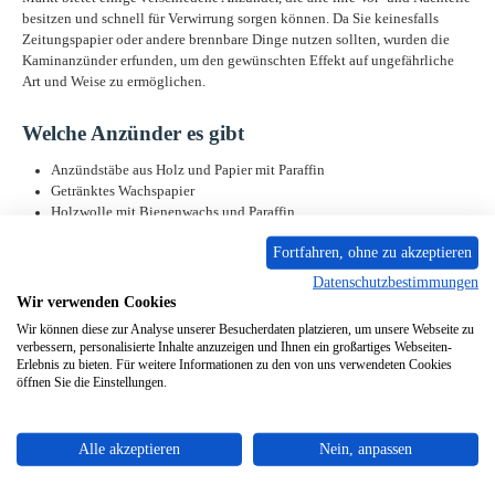
besitzen und schnell für Verwirrung sorgen können. Da Sie keinesfalls
Zeitungspapier oder andere brennbare Dinge nutzen sollten, wurden die
Kaminanzünder erfunden, um den gewünschten Effekt auf ungefährliche
Art und Weise zu ermöglichen.
Welche Anzünder es gibt
Anzündstäbe aus Holz und Papier mit Paraffin
Getränktes Wachspapier
Holzwolle mit Bienenwachs und Paraffin
Fortfahren, ohne zu akzeptieren
Diese Kaminanzünder gibt es in unterschiedlichen Formen und Qualitäten.
Datenschutzbestimmungen
Jeder Nutzer macht wahrscheinlich andere Erfahrungen, so auch Oliver
Wir verwenden Cookies
Quetlich, den Sie in diesem Video sehen. Er schwört auf die Holzwolle, da
die anderen Varianten für ihn nicht den gewünschten Erfolg brachten.
Wir können diese zur Analyse unserer Besucherdaten platzieren, um unsere Webseite zu
Holzwolle ist bestens geeignet
verbessern, personalisierte Inhalte anzuzeigen und Ihnen ein großartiges Webseiten-
Erlebnis zu bieten. Für weitere Informationen zu den von uns verwendeten Cookies
öffnen Sie die Einstellungen.
Der große Vorteil der Holzwolle ist, dass dieser Anzünder nicht nur schnell
Feuer fängt, sondern auch lange brennt. Bis zu 15 Minuten sollen sie dem
Feuer helfen, richtig zu brennen. Sie bestehen aus ineinander gedrehten
Alle akzeptieren
Nein, anpassen
Fasern und gehören zu den Klassikern der Anzünder. Getränkt sind Sie
meist mit Bienenwachs und Paraffin, was die typischen Brenneigenschaften
mit sich bringt. Am Ende kommt es jedoch auf Ihre ganz persönlichen