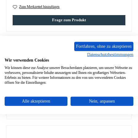
Zum Merkzettel hinzufügen
Frage zum Produkt
Fortfahren, ohne zu akzeptieren
Datenschutzbestimmungen
Beschreibung
Wir verwenden Cookies
Original Türfeder für den Kaminofen Koppe Cubo Koppe Cubo
Wir können diese zur Analyse unserer Besucherdaten platzieren, um unsere Webseite zu
Türfeder Eckdaten: Heiztürfeder, Zugfeder
Mehr
verbessern, personalisierte Inhalte anzuzeigen und Ihnen ein großartiges Webseiten-
Erlebnis zu bieten. Für weitere Informationen zu den von uns verwendeten Cookies
öffnen Sie die Einstellungen.
Eigenschaften
Angaben zur Produktsicherheit
Alle akzeptieren
Nein, anpassen