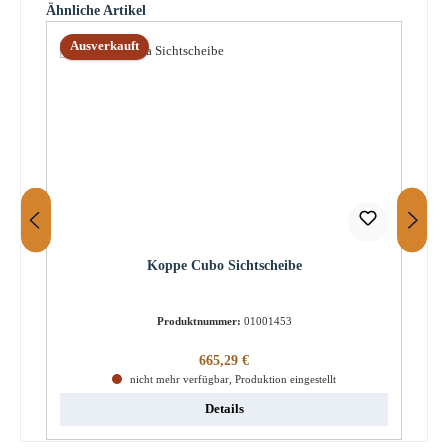
Produktgalerie überspringen
Ähnliche Artikel
Ausverkauft
Koppe Cubo Sichtscheibe
Produktnummer:
01001453
Regulärer Preis:
665,29 €
nicht mehr verfügbar, Produktion eingestellt
Details