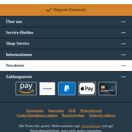
Originale Ersatzteile
Über uns
Service-Hotline
Shop-Service
Informationen
Newsletter
Zahlungsarten
Vorkasse
Amazon Pay
PayPal
Apple Pay
Kreditkarte
Datenschutz
Impressum
AGB
Widerrufsrecht
Cookie Einstellungen ändern
Barrierefreiheit
Widerruf erklären
Alle Preise inkl. gesetzl. Mehrwertsteuer zzgl.
Versandkosten
und ggf.
Nachnahmegebühren, wenn nicht anders angegeben.