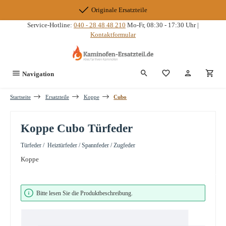
Zum Hauptinhalt springen
Originale Ersatzteile
Service-Hotline:
040 - 28 48 48 210
Mo-Fr, 08:30 - 17:30 Uhr |
Kontaktformular
Du hast 0 Produkte
Navigation
Startseite
Ersatzteile
Koppe
Cubo
Koppe Cubo Türfeder
Türfeder / Heiztürfeder / Spannfeder / Zugfeder
Koppe
Bildergalerie überspringen
Bitte lesen Sie die Produktbeschreibung.