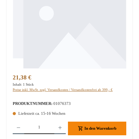
Regulärer Preis:
21,38 €
Inhalt:
1 Stück
Preise inkl. MwSt. zzgl. Versandkosten / Versandkostenfrei ab 399,- €
PRODUKTNUMMER:
01076373
Lieferzeit ca. 15-16 Wochen
Produkt Anzahl: Gib den gewünschten Wert ein oder benutze die Schaltflächen um die A
In den Warenkorb